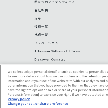
私たちのアイデンティティー
会社概要
沿革
役員一覧
拠点一覧
イノベーション
Atlassian Williams F1 Team
Discover Komatsu
We collect unique personal identifier such as cookies to personalize a
to see more details about how we use cookies and the retention peri
information about your use of our website to/with our analytics and 
other information that you have provided to them or that they have co
have the right to opt out of sale or share of your personal information
Personal Information] to exercise your right. If we have detected an o
Privacy policy
© Komatsu Ltd.
ご利用上の注意
サイトマップ
グローバルプライバシー
Change your sell or share preference