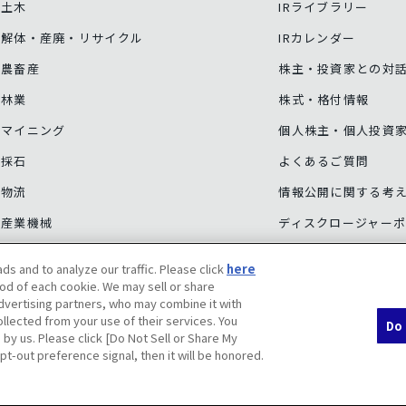
土木
IRライブラリー
解体・産廃・リサイクル
IRカレンダー
農畜産
株主・投資家との対
林業
株式・格付情報
マイニング
個人株主・個人投資
採石
よくあるご質問
物流
情報公開に関する考
産業機械
ディスクロージャー
その他事業
コーポレート・ガバ
ds and to analyze our traffic. Please click
here
サービス・サポート
事業等のリスク
od of each cookie. We may sell or share
advertising partners, who may combine it with
llected from your use of their services. You
Do 
 by us. Please click [Do Not Sell or Share My
pt-out preference signal, then it will be honored.
ポリシー
個人情報保護への取り組み（日本）
ソーシャルメディアポリシー
D