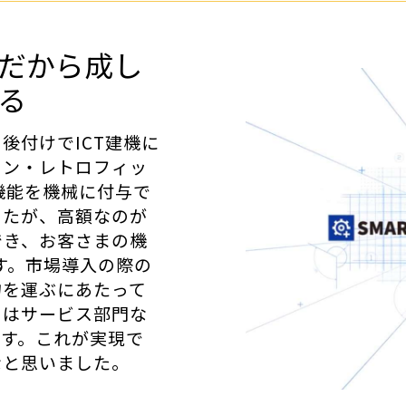
だから成し
る
後付けでICT建機に
ョン・レトロフィッ
機能を機械に付与で
したが、高額なのが
でき、お客さまの機
す。市場導入の際の
物を運ぶにあたって
てはサービス部門な
ます。これが実現で
なと思いました。