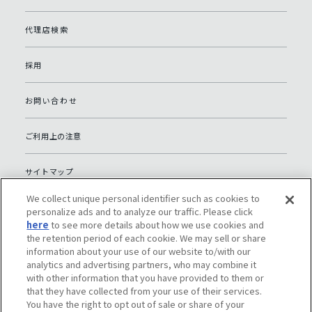
代理店検索
採用
お問い合わせ
ご利用上の注意
サイトマップ
We collect unique personal identifier such as cookies to
グローバルプライバシーポリシー
personalize ads and to analyze our traffic. Please click
here
to see more details about how we use cookies and
the retention period of each cookie. We may sell or share
個人情報保護への取り組み（日本）
information about your use of our website to/with our
analytics and advertising partners, who may combine it
with other information that you have provided to them or
ソーシャルメディアポリシー
that they have collected from your use of their services.
You have the right to opt out of sale or share of your