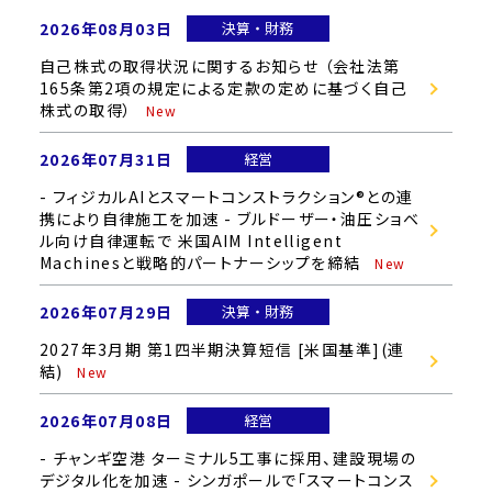
2026年08月03日
決算・財務
自己株式の取得状況に関するお知らせ （会社法第
165条第2項の規定による定款の定めに基づく自己
株式の取得）
2026年07月31日
経営
- フィジカルAIとスマートコンストラクション®との連
携により自律施工を加速 - ブルドーザー・油圧ショベ
ル向け自律運転で 米国AIM Intelligent
Machinesと戦略的パートナーシップを締結
2026年07月29日
決算・財務
2027年3月期 第1四半期決算短信 [米国基準](連
結)
2026年07月08日
経営
- チャンギ空港 ターミナル5工事に採用、建設現場の
デジタル化を加速 - シンガポールで「スマートコンス