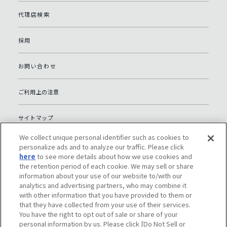
代理店検索
採用
お問い合わせ
ご利用上の注意
サイトマップ
We collect unique personal identifier such as cookies to
グローバルプライバシーポリシー
personalize ads and to analyze our traffic. Please click
here
to see more details about how we use cookies and
the retention period of each cookie. We may sell or share
個人情報保護への取り組み（日本）
information about your use of our website to/with our
analytics and advertising partners, who may combine it
with other information that you have provided to them or
ソーシャルメディアポリシー
that they have collected from your use of their services.
You have the right to opt out of sale or share of your
Do Not Sell or Share My Personal Information
personal information by us. Please click [Do Not Sell or