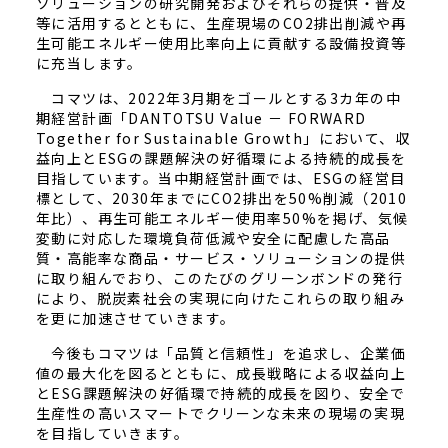
ソリューションの研究開発およびそれらの提供・普及
等に活用するとともに、生産現場のCO2排出削減や再
生可能エネルギー使用比率向上に貢献する設備投資等
に充当します。
コマツは、2022年3月期をゴールとする3カ年の中
期経営計画「DANTOTSU Value － FORWARD
Together for Sustainable Growth」において、収
益向上とESGの課題解決の好循環による持続的成長を
目指しています。当中期経営計画では、ESGの経営目
標として、2030年までにCO2排出を50%削減（2010
年比）、再生可能エネルギー使用率50%を掲げ、気候
変動に対応した環境負荷低減や安全に配慮した高品
質・高能率な商品・サービス・ソリューションの提供
に取り組んでおり、このたびのグリーンボンドの発行
により、脱炭素社会の実現に向けたこれらの取り組み
を更に加速させていきます。
今後もコマツは「品質と信頼性」を追求し、企業価
値の最大化を図るとともに、成長戦略による収益向上
とESG課題解決の好循環で持続的成長を図り、安全で
生産性の高いスマートでクリーンな未来の現場の実現
を目指していきます。