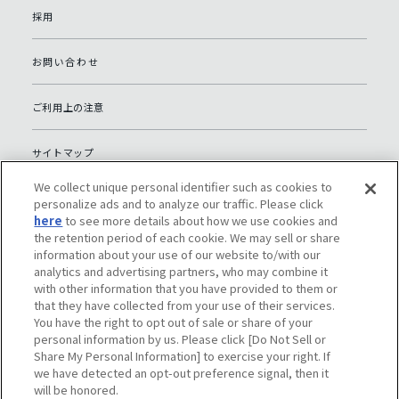
採用
お問い合わせ
ご利用上の注意
サイトマップ
We collect unique personal identifier such as cookies to
グローバルプライバシーポリシー
personalize ads and to analyze our traffic. Please click
here
to see more details about how we use cookies and
the retention period of each cookie. We may sell or share
個人情報保護への取り組み（日本）
information about your use of our website to/with our
analytics and advertising partners, who may combine it
with other information that you have provided to them or
ソーシャルメディアポリシー
that they have collected from your use of their services.
You have the right to opt out of sale or share of your
Do Not Sell or Share My Personal Information
personal information by us. Please click [Do Not Sell or
Share My Personal Information] to exercise your right. If
we have detected an opt-out preference signal, then it
will be honored.