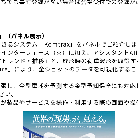
持ちでも事前登録がない場合は会場受付での登録が
x」（パネル展示）
るシステム「Komtrax」をパネルでご紹介し
インターフェース（※）に加え、アシスタントAI
重トレンド・推移」と、成形時の荷重波形を取得す
 Capture」により、全ショットのデータを可視化
張し、金型摩耗を予測する金型予知保全にも対応し
ださい。
ーが製品やサービスを操作・利用する際の画面や操