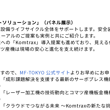
トソリューション」（パネル展示）
設備ライフサイクル全体をサポートします。安全
ューアルのご提案も実例と共にご紹介します。
の「Komtrax」導入提案も進めており、見え
マツ産機は現場の安心と進化を支え続けます。
すので、
MF-TOKYO 公式サイト
よりお早めにお申
「成形課題解決を支援する最新のサーボプレス機能
0
「レーザー加工機の技術動向とコマツ産機板金機
0
「クラウドでつながる未来 ～Komtraxの新たな