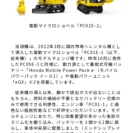
電動マイクロショベル「PC01E-2」
当該機は、2022年3月に国内市場へレンタル機とし
て導入した電動マイクロショベル「PC01E-1（以下、
従来機）」のモデルチェンジ機です。昨年10月に発売
したPC05E-1と同様に、動力源として着脱式可搬バッ
テリー「Honda Mobile Power Pack e:（モバイル
パワーパック イー※1）」や電動パワーユニット
「eGX」※2を搭載しています。
従来機の導入以来、静かで排出ガスが出ないことは
もちろん、燃料の補給が不要となりバッテリー交換の
みで使用できる利便性、エンジン車「PC01-1」と遜
色ない掘削性能などで好評をいただいています。モデ
ルチェンジにあたり、特に改善要望の多かった後部の
スリム化を織り込み、バッテリーを２個から1個に減
らし、車体中央部に配置しました（ミッドシップレイ