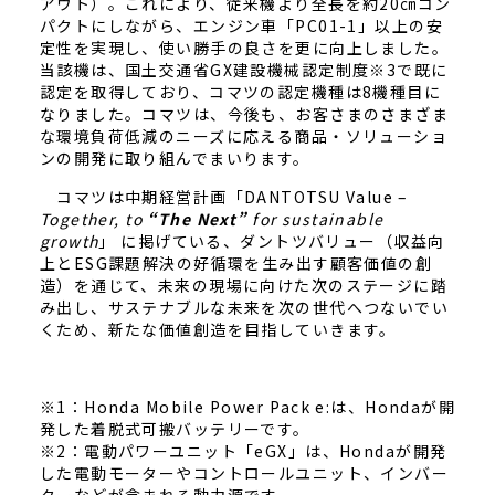
アウト）。これにより、従来機より全長を約20㎝コン
パクトにしながら、エンジン車「PC01-1」以上の安
定性を実現し、使い勝手の良さを更に向上しました。
当該機は、国土交通省GX建設機械認定制度※3で既に
認定を取得しており、コマツの認定機種は8機種目に
なりました。コマツは、今後も、お客さまのさまざま
な環境負荷低減のニーズに応える商品・ソリューショ
ンの開発に取り組んでまいります。
コマツは中期経営計画「DANTOTSU Value –
Together, to
“The Next”
for sustainable
growth
」 に掲げている、ダントツバリュー（収益向
上とESG課題解決の好循環を生み出す顧客価値の創
造）を通じて、未来の現場に向けた次のステージに踏
み出し、サステナブルな未来を次の世代へつないでい
くため、新たな価値創造を目指していきます。
※1：Honda Mobile Power Pack e:は、Hondaが開
発した着脱式可搬バッテリーです。
※2：電動パワーユニット「eGX」は、Hondaが開発
した電動モーターやコントロールユニット、インバー