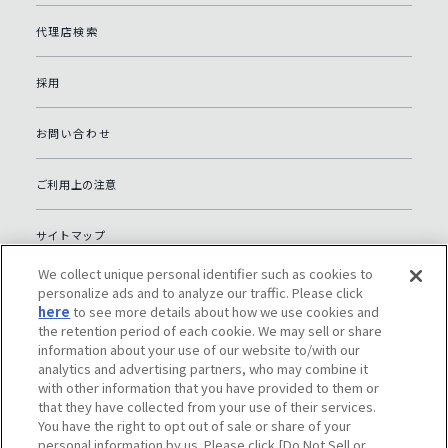
代理店検索
採用
お問い合わせ
ご利用上の注意
サイトマップ
We collect unique personal identifier such as cookies to
グローバルプライバシーポリシー
personalize ads and to analyze our traffic. Please click
here
to see more details about how we use cookies and
the retention period of each cookie. We may sell or share
個人情報保護への取り組み（日本）
information about your use of our website to/with our
analytics and advertising partners, who may combine it
with other information that you have provided to them or
ソーシャルメディアポリシー
that they have collected from your use of their services.
You have the right to opt out of sale or share of your
Do Not Sell or Share My Personal Information
personal information by us. Please click [Do Not Sell or