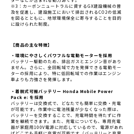
ターなどが含まれる動力源です。
※3：カーボンニュートラルに資するGX建設機械の普
及を促進し、建設施工において排出されるCO2の低減
を図るとともに、地球環境保全に寄与することを目的
に設けられた制度。
【商品の主な特徴】
・環境にやさしくパワフルな電動モーターを採用
バッテリー駆動のため、排出ガスとエンジン音があり
ません。さらに、全回転域で力を発揮できる電動モー
ターの採用により、特に低回転域での作業はエンジン
車よりも力強さを発揮します。
・着脱式可搬バッテリー Honda Mobile Power
Pack e: を採用
バッテリーは交換式で、どなたでも簡単に交換・充電
が可能です。作業中に電池残量が少なくなった際は、
バッテリーを交換することで、充電時間を待たずに作
業を継続できます。また、充電についても、専用充電
器が家庭用100V電源に対応しているので、電源があれ
ばどこでも手軽に充電が可能です（バッテリーと充電