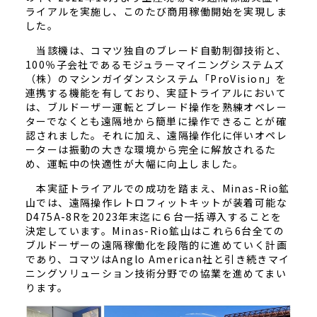
ライアルを実施し、このたび商用稼働開始を実現しま
した。
当該機は、コマツ独自のブレード自動制御技術と、
100％子会社であるモジュラーマイニングシステムズ
（株）のマシンガイダンスシステム「ProVision」を
連携する機能を有しており、実証トライアルにおいて
は、ブルドーザー運転とブレード操作を熟練オペレー
ターでなくとも遠隔地から簡単に操作できることが確
認されました。それに加え、遠隔操作化に伴いオペレ
ーターは振動の大きな環境から完全に解放されるた
め、運転中の快適性が大幅に向上しました。
本実証トライアルでの成功を踏まえ、Minas-Rio鉱
山では、遠隔操作レトロフィットキットが装着可能な
D475A-8Rを2023年末迄に６台一括導入することを
決定しています。Minas-Rio鉱山はこれら6台全ての
ブルドーザーの遠隔稼働化を段階的に進めていく計画
であり、コマツはAnglo American社と引き続きマイ
ニングソリューション技術分野での協業を進めてまい
ります。