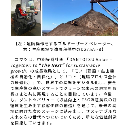
【左：遠隔操作をするブルドーザーオペレーター、
右：生産現場で遠隔稼働中のD375Ai-8】
コマツは、中期経営計画 「DANTOTSU Value
–
Together, to
“The Next”
for sustainable
growth
」の成長戦略として、「モノ（建設・鉱山機
械の自動化・自律化）」と「コト（現場プロセス全体
の最適化）」で、世界中の現場をデジタル化し、安全
で生産性の高いスマートでクリーンな未来の現場をお
客さまと共に実現することを目指しています。今後
も、ダントツバリュー（収益向上とESG課題解決の好
循環を生み出す顧客価値の創造）を通じて、未来の現
場に向けた次のステージに踏み出し、サステナブルな
未来を次の世代へつないでいくため、新たな価値創造
を目指していきます。