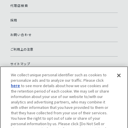
代理店検索
採用
お問い合わせ
ご利用上の注意
サイトマップ
We collect unique personal identifier such as cookies to
グローバルプライバシーポリシー
personalize ads and to analyze our traffic. Please click
here
to see more details about how we use cookies and
the retention period of each cookie. We may sell or share
個人情報保護への取り組み（日本）
information about your use of our website to/with our
analytics and advertising partners, who may combine it
with other information that you have provided to them or
ソーシャルメディアポリシー
that they have collected from your use of their services.
You have the right to opt out of sale or share of your
Do Not Sell or Share My Personal Information
personal information by us. Please click [Do Not Sell or