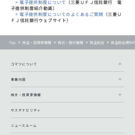
> 電子提供制度について
（三菱ＵＦＪ信託銀行 電
子提供制度紹介動画）
> 電子提供制度についてのよくあるご質問
（三菱Ｕ
ＦＪ信託銀行ウェブサイト）
Top
株主・投資家情報
株式・格付情報
株主総会
株主総会資料
コマツについて
事業内容
株主・投資家情報
サステナビリティ
ニュースルーム