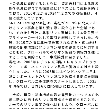
トの低減に貢献するとともに、資源再利用による環境
負荷低減に寄与する循環型ビジネスとして成長を続け
ており、2010年度から2024年度までの取扱高は、４
倍に拡大しています。
SRC of Lexington社は、当社が2009年に北米にお
けるリマン事業を譲り渡す際に設立された企業であ
り、その後も当社の北米リマン事業における最重要サ
プライヤーの一社として取引を継続してきました。今
般、2010年以降に北米で販売された砕石・鉱山向け
機械の配車増加に伴うリマン需要の高まりに対応する
とともに、グローバルでのリマン製品の供給力を強化
することを目的として、事業譲受に至りました。
当社は、2005年にチリに米国製エレキダンプトラッ
ク・コンポーネントのリマン製品を製造する拠点を設
立しました。さらに2007年にはインドネシアに日本
製コンポーネントのリマン製品を製造する拠点を開設
し、グローバル二極体制をスタートしました。2025
年現在では、世界16カ国45拠点に拡大しています。
今般、建設・鉱山機械の最大需要地の一つである北
米に新たに自社のリマン専用拠点を保有することで、
北米でのリマン事業の強化はもとより、グローバルに