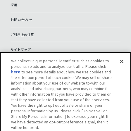
採用
お問い合わせ
ご利用上の注意
サイトマップ
We collect unique personal identifier such as cookies to
グローバルプライバシーポリシー
personalize ads and to analyze our traffic. Please click
here
to see more details about how we use cookies and
the retention period of each cookie. We may sell or share
個人情報保護への取り組み（日本）
information about your use of our website to/with our
analytics and advertising partners, who may combine it
with other information that you have provided to them or
ソーシャルメディアポリシー
that they have collected from your use of their services.
You have the right to opt out of sale or share of your
Do Not Sell or Share My Personal Information
personal information by us. Please click [Do Not Sell or
Share My Personal Information] to exercise your right. If
we have detected an opt-out preference signal, then it
will be honored.