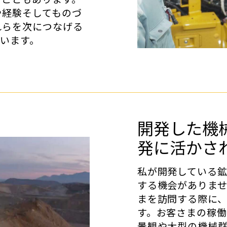
や経験そしてものづ
れらを次につなげる
います。
開発した機
発に活かさ
私が開発している
する機会がありま
まを訪問する際に
す。お客さまの稼
景観や大型の機械