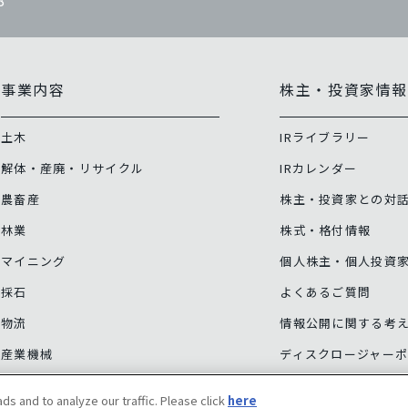
8
事業内容
株主・投資家情
土木
IRライブラリー
解体・産廃・リサイクル
IRカレンダー
農畜産
株主・投資家との対
林業
株式・格付情報
マイニング
個人株主・個人投資
採石
よくあるご質問
物流
情報公開に関する考
産業機械
ディスクロージャー
その他事業
コーポレート・ガバ
ds and to analyze our traffic. Please click
here