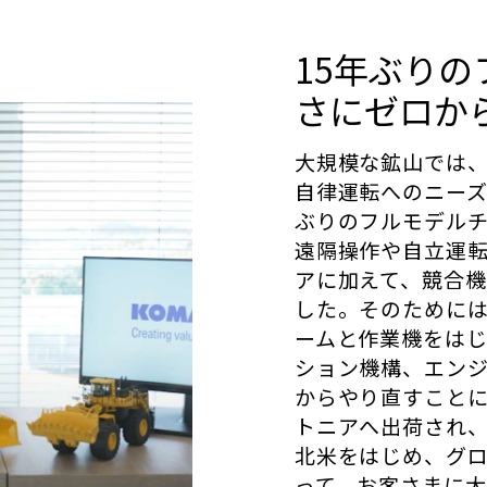
15年ぶり
さにゼロか
大規模な鉱山では
自律運転へのニーズ
ぶりのフルモデルチ
遠隔操作や自立運
アに加えて、競合
した。そのために
ームと作業機をは
ション機構、エン
からやり直すことに
トニアへ出荷され
北米をはじめ、グ
って、お客さまに大