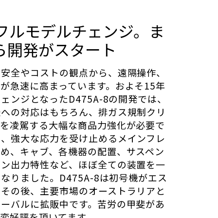
のフルモデルチェンジ。ま
ら開発がスタート
、安全やコストの観点から、遠隔操作、
が急速に高まっています。およそ15年
ェンジとなったD475A-8の開発では、
転への対応はもちろん、排ガス規制クリ
機を凌駕する大幅な商品力強化が必要で
は、強大な応力を受け止めるメインフレ
じめ、キャブ、各機器の配置、サスペン
ジン出力特性など、ほぼ全ての装置を一
なりました。D475A-8は初号機がエス
、その後、主要市場のオーストラリアと
ローバルに拡販中です。苦労の甲斐があ
変好評を頂いてます。