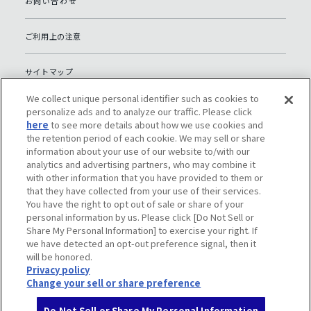
お問い合わせ
ご利用上の注意
サイトマップ
We collect unique personal identifier such as cookies to
グローバルプライバシーポリシー
personalize ads and to analyze our traffic. Please click
here
to see more details about how we use cookies and
the retention period of each cookie. We may sell or share
個人情報保護への取り組み（日本）
information about your use of our website to/with our
analytics and advertising partners, who may combine it
with other information that you have provided to them or
ソーシャルメディアポリシー
that they have collected from your use of their services.
You have the right to opt out of sale or share of your
Do Not Sell or Share My Personal Information
personal information by us. Please click [Do Not Sell or
Share My Personal Information] to exercise your right. If
we have detected an opt-out preference signal, then it
will be honored.
Privacy policy
Change your sell or share preference
Do Not Sell or Share My Personal Information