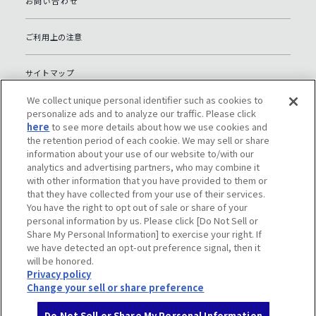
お問い合わせ
ご利用上の注意
サイトマップ
We collect unique personal identifier such as cookies to
グローバルプライバシーポリシー
personalize ads and to analyze our traffic. Please click
here
to see more details about how we use cookies and
the retention period of each cookie. We may sell or share
個人情報保護への取り組み（日本）
information about your use of our website to/with our
analytics and advertising partners, who may combine it
with other information that you have provided to them or
ソーシャルメディアポリシー
that they have collected from your use of their services.
You have the right to opt out of sale or share of your
Do Not Sell or Share My Personal Information
personal information by us. Please click [Do Not Sell or
Share My Personal Information] to exercise your right. If
we have detected an opt-out preference signal, then it
will be honored.
Privacy policy
Change your sell or share preference
Do Not Sell or Share My Personal Information